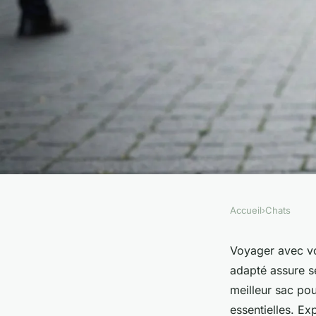
Accueil
›
Chats
CHATS
Sac transport chat :
Voyager avec vo
adapté assure sé
sereinement avec vot
meilleur sac pou
essentielles. Ex