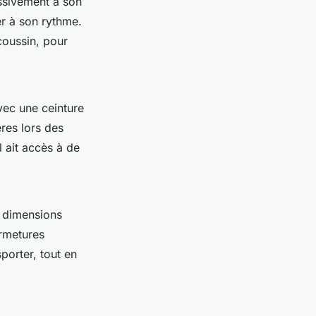
ssivement à son
er à son rythme.
oussin, pour
vec une ceinture
res lors des
l ait accès à de
s dimensions
ermetures
sporter, tout en