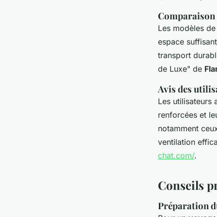
Comparaison d
Les modèles d
espace suffisant
transport durabl
de Luxe" de
Fl
Avis des util
Les utilisateurs
renforcées et l
notamment ceux 
ventilation effi
chat.com/
.
Conseils p
Préparation d