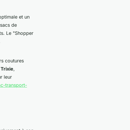
optimale et un
sacs de
ets. Le "Shopper
.
rs coutures
e
Trixie
,
r leur
ac-transport-