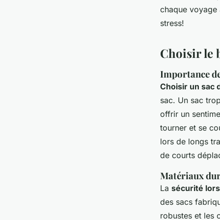
chaque voyage a
Théo
•
25 juillet 2024
•
3 min de lecture
stress!
Choisir le 
Importance de 
Choisir un sac 
sac. Un sac trop
offrir un sentim
tourner et se c
lors de longs tr
de courts dépla
Matériaux dur
La
sécurité lor
des sacs fabriqu
robustes et les