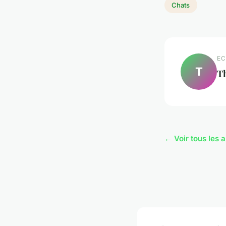
Chats
EC
T
T
← Voir tous les a