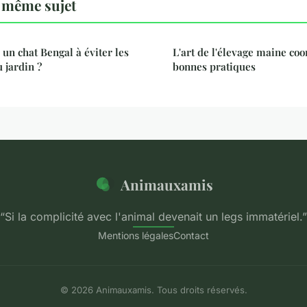
 même sujet
n chat Bengal à éviter les
L'art de l'élevage maine coon
 jardin ?
bonnes pratiques
Animauxamis
“Si la complicité avec l'animal devenait un legs immatériel.”
Mentions légales
Contact
© 2026 Animauxamis. Tous droits réservés.