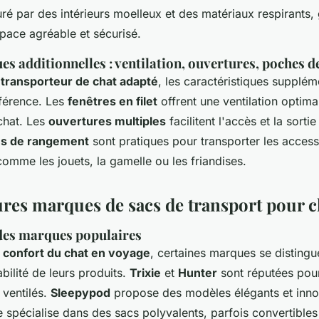
ré par des intérieurs moelleux et des matériaux respirants, 
pace agréable et sécurisé.
es additionnelles : ventilation, ouvertures, poches 
n
transporteur de chat adapté
, les caractéristiques supplé
ifférence. Les
fenêtres en filet
offrent une ventilation optimal
chat. Les
ouvertures multiples
facilitent l'accès et la sortie
s de rangement
sont pratiques pour transporter les access
omme les jouets, la gamelle ou les friandises.
ures marques de sacs de transport pour c
des marques populaires
n
confort du chat en voyage
, certaines marques se distingu
abilité de leurs produits.
Trixie
et
Hunter
sont réputées pour
 ventilés.
Sleepypod
propose des modèles élégants et innov
 spécialise dans des sacs polyvalents, parfois convertibles 