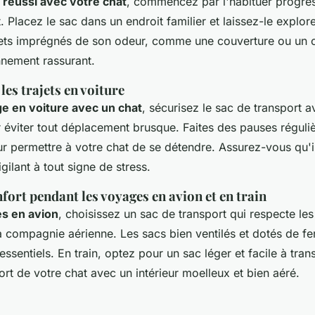
réussi avec votre chat
, commencez par l'habituer progre
. Placez le sac dans un endroit familier et laissez-le explor
ets imprégnés de son odeur, comme une couverture ou un c
nnement rassurant.
les trajets en voiture
e en voiture avec un chat
, sécurisez le sac de transport a
 éviter tout déplacement brusque. Faites des pauses réguliè
ur permettre à votre chat de se détendre. Assurez-vous qu'i
igilant à tout signe de stress.
nfort pendant les voyages en avion et en train
s en avion
, choisissez un sac de transport qui respecte le
la compagnie aérienne. Les sacs bien ventilés et dotés de f
essentiels. En train, optez pour un sac léger et facile à tran
ort de votre chat avec un intérieur moelleux et bien aéré.