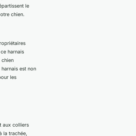
épartissent le
otre chien.
ropriétaires
 ce harnais
e chien
e harnais est non
pour les
 aux colliers
 la trachée,