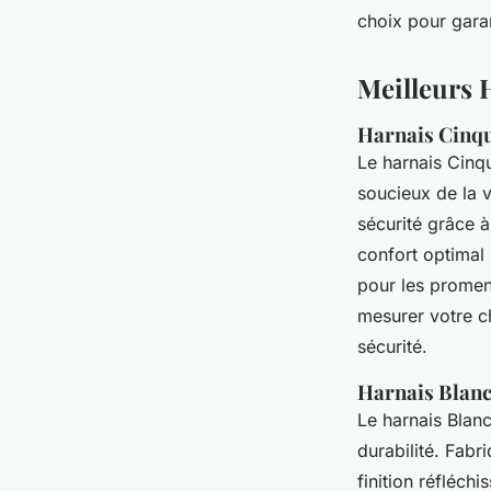
choix pour garan
Théo
•
19 juillet 2024
•
4 min de lecture
Meilleurs H
Harnais Cinque
Le harnais Cinqu
soucieux de la vi
sécurité grâce à
confort optimal 
pour les promena
mesurer votre ch
sécurité.
Harnais Blanc
Le harnais Blan
durabilité. Fabr
finition réfléch