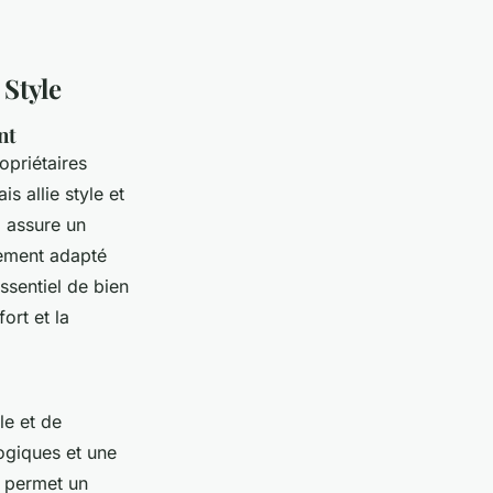
 Style
nt
opriétaires
is allie style et
l assure un
èrement adapté
essentiel de bien
ort et la
le et de
logiques et une
o permet un