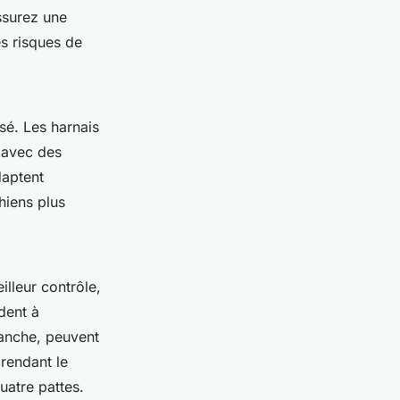
assurez une
es risques de
sé. Les harnais
 avec des
daptent
hiens plus
illeur contrôle,
ident à
vanche, peuvent
rendant le
uatre pattes.