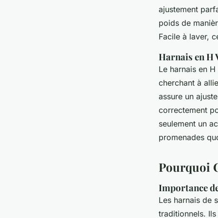
ajustement parfa
poids de manièr
Facile à laver, 
Harnais en H V
Le harnais en H 
cherchant à alli
assure un ajuste
correctement pou
seulement un acc
promenades quo
Pourquoi C
Importance de
Les harnais de s
traditionnels. I