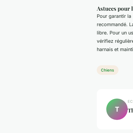
Astuces pour l
Pour garantir la 
recommandé. Lav
libre. Pour un u
vérifiez réguliè
harnais et maint
Chiens
EC
T
T