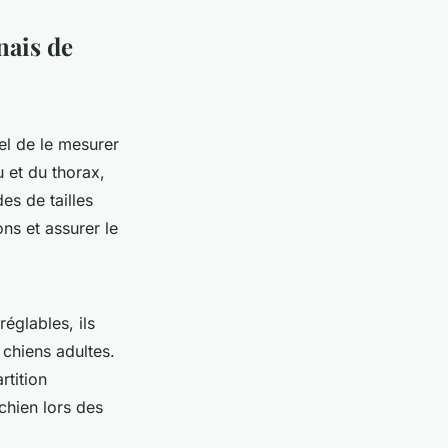
nais de
iel de le mesurer
 et du thorax,
es de tailles
ons et assurer le
réglables, ils
 chiens adultes.
rtition
chien lors des