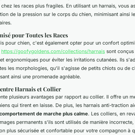
 chez les races plus fragiles. En utilisant un harnais, vous 
ition de la pression sur le corps du chien, minimisant ainsi l
aires.
isé pour Toutes les Races
is pour chien, c'est également opter pour un confort optimi
e
https://goofygoldens.com/collections/harnais
sont conçus
t ergonomiques pour éviter les irritations cutanées. Ils s'a
tes les morphologies, qu'il s'agisse de petits chiots ou de c
ssant ainsi une promenade agréable.
ntre Harnais et Collier
nte plusieurs avantages par rapport au collier. Il offre un me
iens qui tirent en laisse. De plus, les harnais anti-traction a
 comportement de marche plus calme
. Les colliers, en re
ages permanents s'ils sont utilisés de manière incorrecte, 
ion plus sécurisée et confortable pour votre compagnon à q