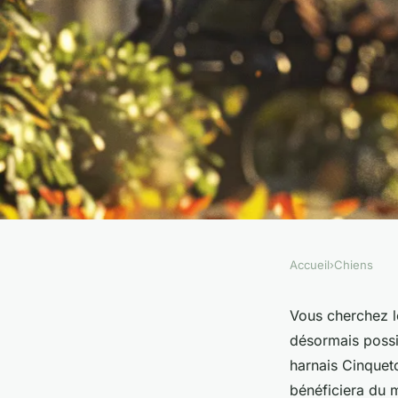
Accueil
›
Chiens
CHIENS
Harnais pour chien :
Vous cherchez le
désormais possi
sécurité et style
harnais Cinquet
bénéficiera du 