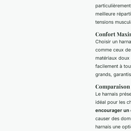
particulièrement
meilleure répart
tensions muscul
Confort Maxim
Choisir un harna
comme ceux d
matériaux doux e
facilement à tou
grands, garanti
Comparaison e
Le harnais prése
idéal pour les ch
encourager un
causer des domm
harnais une opt