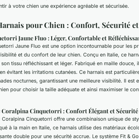
tir à votre chien une expérience agréable et sécurisée.
arnais pour Chien : Confort, Sécurité et
torri Jaune Fluo : Léger, Confortable et Réfléchissa
etorri Jaune Fluo est une option incontournable pour les pr
sibilité et du confort de leur chien. Conçu en Italie, ce harna
 son tissu réfléchissant et léger. Fabriqué en maille douce, i
en évitant les irritations cutanées. Ce harnais est particuli
des nocturnes, garantissant une meilleure visibilité. Il est 
ien pour choisir la taille adéquate et ainsi maximiser le conf
 Coralpina Cinquetorri : Confort Élégant et Sécurité
c Coralpina Cinquetorri offre une combinaison unique de sty
iqué à la main en Italie, ce harnais utilise des matériaux éco
issante double pour une sécurité accrue. Le système Fit & G