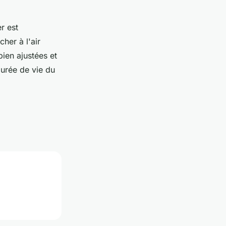
er est
her à l'air
bien ajustées et
durée de vie du